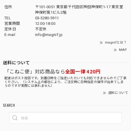
住所
〒101-0051 東京都千代田区神田神保町1-17 東京堂
神保町第1ビル2階
TEL
03-5280-5911
営業時間
12:00-18:00
定休日
不定休
E-mail
info@magnif.jp
magnifとは？
MAP
送料について
「こねこ便」対応商品なら
全国一律 420円
配達はポスト投函です。到着日時をご指定いただいても対応できませんのでご了承
ください。（システム上の都合により、ご注文時に日時指定の操作が出来てしま
うのですが実際には承れません）
送料について
SEARCH