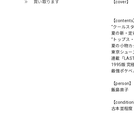
【cover】
買い取ります
【content
“クールス
夏の新・定
“トップス
夏の小物カ
東京シュー
連載「LAS
1995版 
最強ポケベ
【person】
飯島直子
【conditio
古本並程度