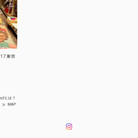
17 東京
nifとは？
MAP