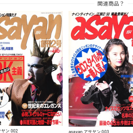
関連商品？
サヤン 002
asayan アサヤン 003