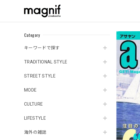
Category
キーワードで探す
TRADITIONAL STYLE
STREET STYLE
MODE
CULTURE
LIFESTYLE
海外の雑誌