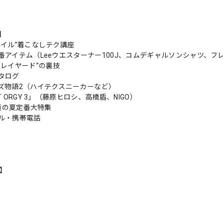
s】
タイル”着こなしテク講座
番アイテム（Leeウエスターナー100J、コムデギャルソンシャツ、フ
・レイヤード”の裏技
タログ
ズ物語2（ハイテクスニーカーなど）
T ORGY 3」（藤原ヒロシ、高橋盾、NIGO）
究極の夏定番大特集
ル・携帯電話
n】