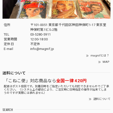
住所
〒101-0051 東京都千代田区神田神保町1-17 東京堂
神保町第1ビル2階
TEL
03-5280-5911
営業時間
12:00-18:00
定休日
不定休
E-mail
info@magnif.jp
magnifとは？
MAP
送料について
「こねこ便」対応商品なら
全国一律 420円
配達はポスト投函です。到着日時をご指定いただいても対応できませんのでご了承
ください。（システム上の都合により、ご注文時に日時指定の操作が出来てしま
うのですが実際には承れません）
送料について
SEARCH