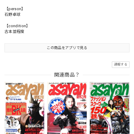
【person】
石野卓球
【condition】
古本並程度
この商品をアプリで見る
通報する
関連商品？