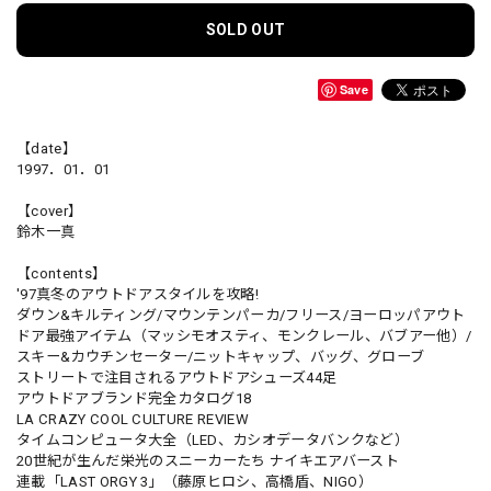
SOLD OUT
Save
【date】
1997．01．01
【cover】
鈴木一真
【contents】
'97真冬のアウトドアスタイルを攻略!
ダウン&キルティング/マウンテンパーカ/フリース/ヨーロッパアウト
ドア最強アイテム（マッシモオスティ、モンクレール、バブアー他）/
スキー&カウチンセーター/ニットキャップ、バッグ、グローブ
ストリートで注目されるアウトドアシューズ44足
アウトドアブランド完全カタログ18
LA CRAZY COOL CULTURE REVIEW
タイムコンピュータ大全（LED、カシオデータバンクなど）
20世紀が生んだ栄光のスニーカーたち ナイキエアバースト
連載「LAST ORGY 3」（藤原ヒロシ、高橋盾、NIGO）