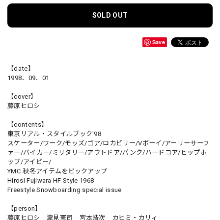
SOLD OUT
Save
【date】
1998．09．01
【cover】
藤原ヒロシ
【contents】
東京リアル・スタイルブック'98
スケーター/ワーク/モッズ/ゴア/ロカビリー/Vボーイ/アーリーサーフ
ァー/バイカー/ミリタリー/アウトドア/パンク/ハードコア/ヒップホ
ップ/アイビー/
YMC 秋冬アイテムをピックアップ
Hirosi Fujiwara HF Style 1968
Freestyle Snowboarding special issue
【person】
藤原ヒロシ 瀧見憲司 宮本浩次 カヒミ・カリィ