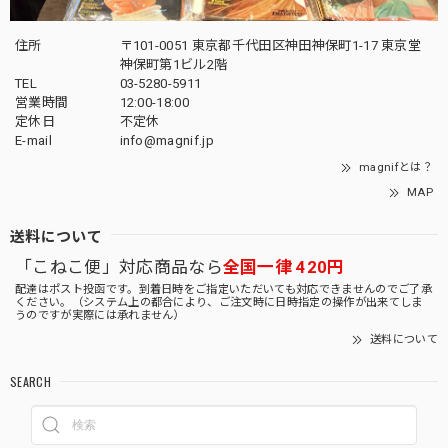
住所
〒101-0051 東京都千代田区神田神保町1-17 東京堂
神保町第1ビル2階
TEL
03-5280-5911
営業時間
12:00-18:00
定休日
不定休
E-mail
info@magnif.jp
magnifとは？
MAP
送料について
「こねこ便」対応商品なら
全国一律 420円
配達はポスト投函です。到着日時をご指定いただいても対応できませんのでご了承
ください。（システム上の都合により、ご注文時に日時指定の操作が出来てしま
うのですが実際には承れません）
送料について
SEARCH