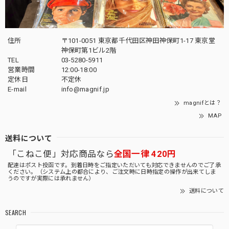
住所
〒101-0051 東京都千代田区神田神保町1-17 東京堂
神保町第1ビル2階
TEL
03-5280-5911
営業時間
12:00-18:00
定休日
不定休
E-mail
info@magnif.jp
magnifとは？
MAP
送料について
「こねこ便」対応商品なら
全国一律 420円
配達はポスト投函です。到着日時をご指定いただいても対応できませんのでご了承
ください。（システム上の都合により、ご注文時に日時指定の操作が出来てしま
うのですが実際には承れません）
送料について
SEARCH