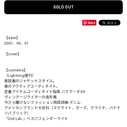
SOLD OUT
Save
【date】
2007．04．01
【cover】
【contents】
（Lightning増刊）
普段着のジャケットスタイル。
春のアクティブコーディネイト。
定番アイテムコーディネイト指南 バラクータG9
ヴィンテージライターの造形美
今さら聞けないファッション用語辞典 デニム
アメリカンブランド大百科（マグライト、ボーズ、グラミチ、バナナ
リパブリック）
「2nd Lab.」ベスパフェンダーライト