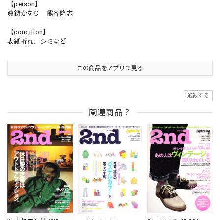
【person】
眞鍋かをり 熊谷隆志
【condition】
表紙折れ、シミなど
この商品をアプリで見る
通報する
関連商品？