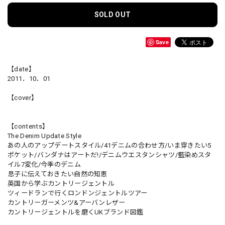
SOLD OUT
Save
【date】
2011．10．01
【cover】
【contents】
The Denim Update Style
あの人のアップデートスタイル/41デニムの合わせ方/いま穿きたい5
ポケット/バンダナはアートだ!/デニムウエスタンシャツ/藍染めスタ
イル7変化/今季のデニム
息子に伝えておきたい自然の知恵
英国から学ぶカントリージェントル
ツィードランで行くロンドンジェントルツアー
カントリーガーメンツ&アーバンレザー
カントリージェントルを磨くUKブランド図鑑