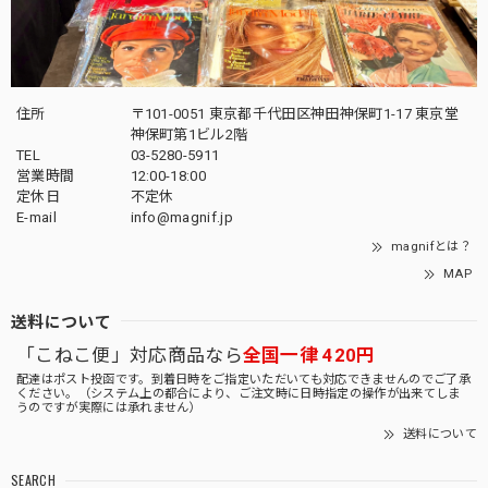
住所
〒101-0051 東京都千代田区神田神保町1-17 東京堂
神保町第1ビル2階
TEL
03-5280-5911
営業時間
12:00-18:00
定休日
不定休
E-mail
info@magnif.jp
magnifとは？
MAP
送料について
「こねこ便」対応商品なら
全国一律 420円
配達はポスト投函です。到着日時をご指定いただいても対応できませんのでご了承
ください。（システム上の都合により、ご注文時に日時指定の操作が出来てしま
うのですが実際には承れません）
送料について
SEARCH