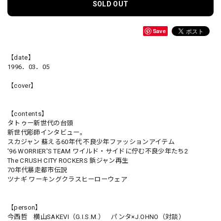
SOLD OUT
Save
【date】
1996．03．05
【cover】
【contents】
タトゥー新世代の台頭
新世代彫師インタビュー。
スカジャン 蘇える60年代 不良少年ファッションアイテム
'96 WORRIER'S TEAM ワイルド・サイドに佇む不良少年たち2
The CRUSH CITY ROCKERS 鋲ジャン再生
70年代暴走都市伝説
ツナギ ワーキングクラスヒーローウェア
【person】
今西哲 横山SAKEVI（G.I.S.M.） パンタ×J.OHNO（対談）