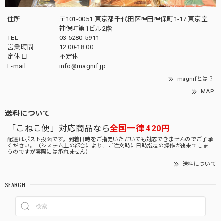
住所
〒101-0051 東京都千代田区神田神保町1-17 東京堂
神保町第1ビル2階
TEL
03-5280-5911
営業時間
12:00-18:00
定休日
不定休
E-mail
info@magnif.jp
magnifとは？
MAP
送料について
「こねこ便」対応商品なら
全国一律 420円
配達はポスト投函です。到着日時をご指定いただいても対応できませんのでご了承
ください。（システム上の都合により、ご注文時に日時指定の操作が出来てしま
うのですが実際には承れません）
送料について
SEARCH