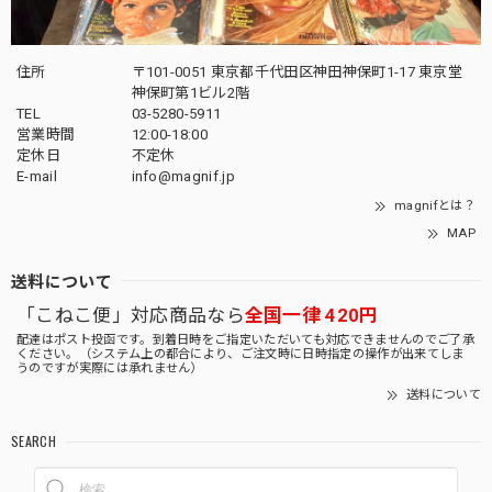
住所
〒101-0051 東京都千代田区神田神保町1-17 東京堂
神保町第1ビル2階
TEL
03-5280-5911
営業時間
12:00-18:00
定休日
不定休
E-mail
info@magnif.jp
magnifとは？
MAP
送料について
「こねこ便」対応商品なら
全国一律 420円
配達はポスト投函です。到着日時をご指定いただいても対応できませんのでご了承
ください。（システム上の都合により、ご注文時に日時指定の操作が出来てしま
うのですが実際には承れません）
送料について
SEARCH