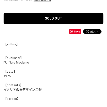
※別途送料がかかります。
送料を確認する
SOLD OUT
Save
【author】
【publisher】
l'Ufficio Moderno
【date】
1976
【contents】
イタリア広告デザイン年鑑
【person】