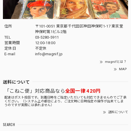
住所
〒101-0051 東京都千代田区神田神保町1-17 東京堂
神保町第1ビル2階
TEL
03-5280-5911
営業時間
12:00-18:00
定休日
不定休
E-mail
info@magnif.jp
magnifとは？
MAP
送料について
「こねこ便」対応商品なら
全国一律 420円
配達はポスト投函です。到着日時をご指定いただいても対応できませんのでご了承
ください。（システム上の都合により、ご注文時に日時指定の操作が出来てしま
うのですが実際には承れません）
送料について
SEARCH