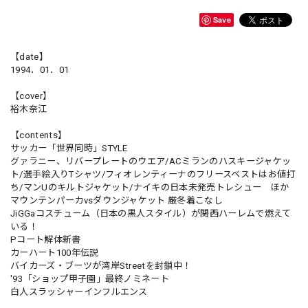
Save
【date】
1994．01．01
【cover】
裕木奈江
【contents】
サッカー「世界同時」STYLE
グァラニー、リバープレートのウエア/ACミランのハスキージャケッ
ト/選手絵入りTシャツ/フィオレンティーナのフリースベストはお値打
ち/マンUのキルトジャケット/ナイキの日本未発売トレシュー ほか
マウンテンパーカvsダウンジャケット 厳冬着こなし
JiGGaコスチューム（日本の黒人スタイル）が関西ハーレムで燃えて
いる！
Pコート解体新書
カーハート100年伝説
バイカーズ・ブーツが湾岸Streetを封鎖中！
'93「ショップ甲子園」最終ノミネート
白人スラッシャーインフルエンス