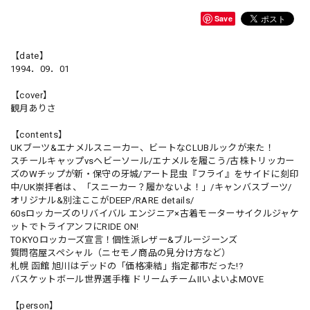
Save
【date】
1994．09．01
【cover】
観月ありさ
【contents】
UKブーツ&エナメルスニーカー、ビートなCLUBルックが来た！
スチールキャップvsヘビーソール/エナメルを履こう/古株トリッカー
ズのWチップが新・保守の牙城/アート昆虫『フライ』をサイドに刻印
中/UK崇拝者は、「スニーカー？履かないよ！」/キャンバスブーツ/
オリジナル&別注ここがDEEP/RARE details/
60sロッカーズのリバイバル エンジニア×古着モーターサイクルジャケ
ットでトライアンフにRIDE ON!
TOKYOロッカーズ宣言！個性派レザー&ブルージーンズ
質問宿屋スペシャル（ニセモノ商品の見分け方など）
札幌 函館 旭川はデッドの「価格凍結」指定都市だった!?
バスケットボール世界選手権 ドリームチームIIいよいよMOVE
【person】