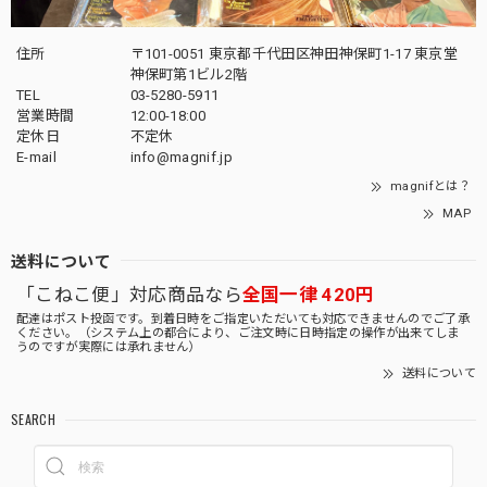
住所
〒101-0051 東京都千代田区神田神保町1-17 東京堂
神保町第1ビル2階
TEL
03-5280-5911
営業時間
12:00-18:00
定休日
不定休
E-mail
info@magnif.jp
magnifとは？
MAP
送料について
「こねこ便」対応商品なら
全国一律 420円
配達はポスト投函です。到着日時をご指定いただいても対応できませんのでご了承
ください。（システム上の都合により、ご注文時に日時指定の操作が出来てしま
うのですが実際には承れません）
送料について
SEARCH