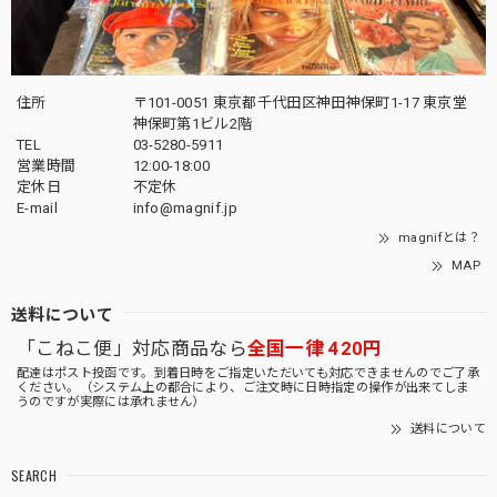
住所
〒101-0051 東京都千代田区神田神保町1-17 東京堂
神保町第1ビル2階
TEL
03-5280-5911
営業時間
12:00-18:00
定休日
不定休
E-mail
info@magnif.jp
magnifとは？
MAP
送料について
「こねこ便」対応商品なら
全国一律 420円
配達はポスト投函です。到着日時をご指定いただいても対応できませんのでご了承
ください。（システム上の都合により、ご注文時に日時指定の操作が出来てしま
うのですが実際には承れません）
送料について
SEARCH