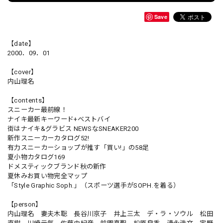
Save
【date】
2000．09．01
【cover】
内山理名
【contents】
スニーカー最前線！
ナイキ最新キーワード+ベストバイ
街はナイキ&グラビス NEWSなSNEAKER200
新作スニーカーカタログ52!
有力スニーカーショップが推す「買い!」の58足
夏小物カタログ169
ドメスティックブランド秋の新作
夏休みお買い物完全マップ
「Style Graphic Soph.」（スポーツ選手がSOPH.を着る）
【person】
内山理名 妻夫木聡 長谷川京子 井上三太 デ・ラ・ソウル 松田