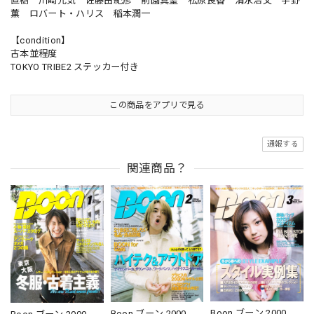
直樹 川崎元気 佐藤由紀彦 前園真聖 松原良香 清永浩文 宇野
薫 ロバート・ハリス 稲本潤一
【condition】
古本並程度
TOKYO TRIBE2 ステッカー付き
この商品をアプリで見る
通報する
関連商品？
Boon ブーン 2000．
Boon ブーン 2000．