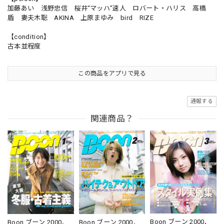
加藤あい 浅野忠信 桜井“マッハ”速人 ロバート・ハリス 高橋
盾 妻夫木聡 AKINA 上原まゆみ bird RIZE
【condition】
古本並程度
この商品をアプリで見る
通報する
関連商品？
Boon ブーン 2000．
Boon ブーン 2000．
Boon ブーン 2000．