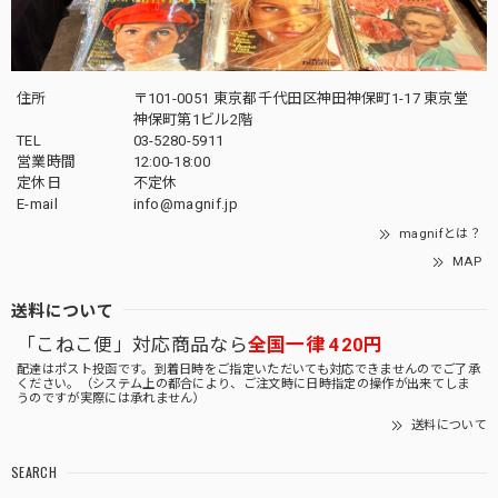
住所
〒101-0051 東京都千代田区神田神保町1-17 東京堂
神保町第1ビル2階
TEL
03-5280-5911
営業時間
12:00-18:00
定休日
不定休
E-mail
info@magnif.jp
magnifとは？
MAP
送料について
「こねこ便」対応商品なら
全国一律 420円
配達はポスト投函です。到着日時をご指定いただいても対応できませんのでご了承
ください。（システム上の都合により、ご注文時に日時指定の操作が出来てしま
うのですが実際には承れません）
送料について
SEARCH