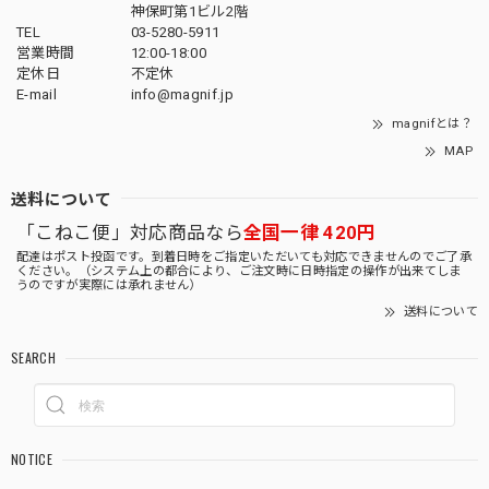
神保町第1ビル2階
TEL
03-5280-5911
営業時間
12:00-18:00
定休日
不定休
E-mail
info@magnif.jp
magnifとは？
MAP
送料について
「こねこ便」対応商品なら
全国一律 420円
配達はポスト投函です。到着日時をご指定いただいても対応できませんのでご了承
ください。（システム上の都合により、ご注文時に日時指定の操作が出来てしま
うのですが実際には承れません）
送料について
SEARCH
NOTICE