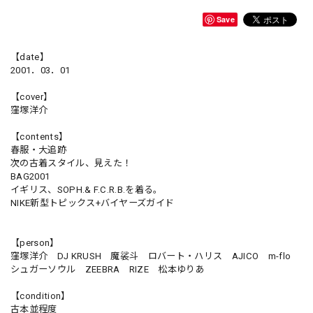
Save
【date】
2001．03．01
【cover】
窪塚洋介
【contents】
春服・大追跡
次の古着スタイル、見えた！
BAG2001
イギリス、SOPH.& F.C.R.B.を着る。
NIKE新型トピックス+バイヤーズガイド
【person】
窪塚洋介 DJ KRUSH 魔裟斗 ロバート・ハリス AJICO m-flo
シュガーソウル ZEEBRA RIZE 松本ゆりあ
【condition】
古本並程度