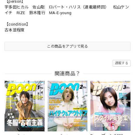
【person】
宇多田ヒカル 佐山聡 ロバート・ハリス（連載最終回） 松山ケン
イチ RIZE 鈴木隆行 MA-E-young
【condition】
古本並程度
この商品をアプリで見る
通報する
関連商品？