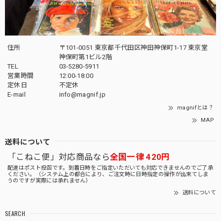
住所
〒101-0051 東京都千代田区神田神保町1-17 東京堂
神保町第1ビル2階
TEL
03-5280-5911
営業時間
12:00-18:00
定休日
不定休
E-mail
info@magnif.jp
magnifとは？
MAP
送料について
「こねこ便」対応商品なら
全国一律 420円
配達はポスト投函です。到着日時をご指定いただいても対応できませんのでご了承
ください。（システム上の都合により、ご注文時に日時指定の操作が出来てしま
うのですが実際には承れません）
送料について
SEARCH