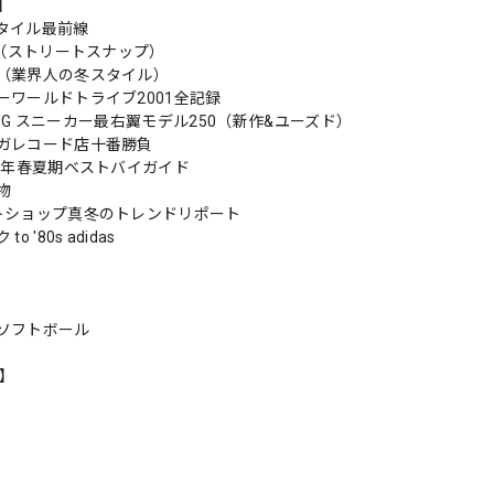
s】
タイル最前線
編（ストリートスナップ）
（業界人の冬スタイル）
ーワールドトライブ2001全記録
PRING スニーカー最右翼モデル250（新作&ユーズド）
ガレコード店十番勝負
02年春夏期ベストバイガイド
物
トショップ真冬のトレンドリポート
o '80s adidas
ソフトボール
n】