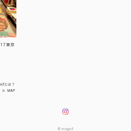
17 東京
nifとは？
MAP
© magnif