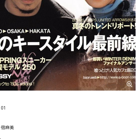
．01
 今宿麻美