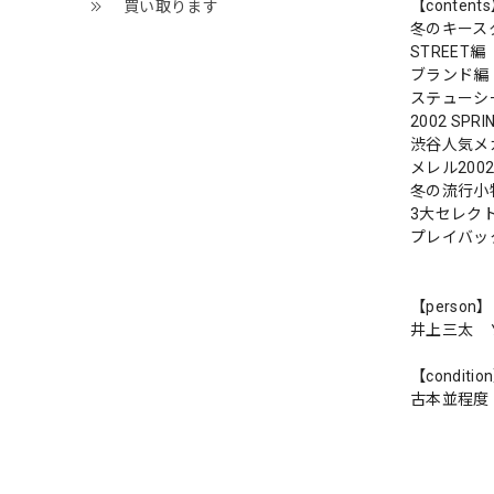
【content
買い取ります
冬のキース
STREET
ブランド編
ステューシ
2002 S
渋谷人気メ
メレル20
冬の流行小
3大セレク
プレイバック t
【person】
井上三太 
【conditio
古本並程度