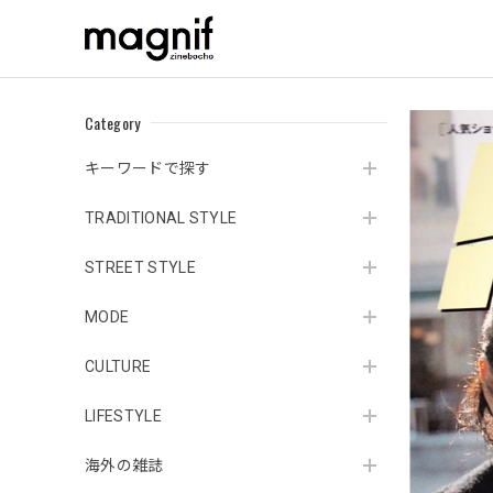
Category
キーワードで探す
TRADITIONAL STYLE
STREET STYLE
MODE
CULTURE
LIFESTYLE
海外の雑誌