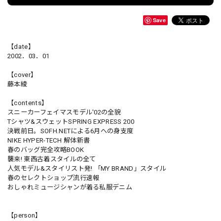
Save
【date】
2002．03．01
【cover】
藤本綾
【contents】
スニーカーフェイマスモデル'02の全貌
Tシャツ&スウェットSPRING EXPRESS 200
決戦前日。SOFH.NETによる6月への身支度
NIKE HYPER-TECH 解体新書
春のバッグ完全攻略BOOK
襲来! 東西古着スタイルの全て
人気モデル&スタイリスト発! 「MY BRAND」スタイル
春のセレクトショップ流行速報
おしゃれミュージシャンが着る私服デニム
【person】