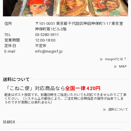
住所
〒101-0051 東京都千代田区神田神保町1-17 東京堂
神保町第1ビル2階
TEL
03-5280-5911
営業時間
12:00-18:00
定休日
不定休
E-mail
info@magnif.jp
magnifとは？
MAP
送料について
「こねこ便」対応商品なら
全国一律 420円
配達はポスト投函です。到着日時をご指定いただいても対応できませんのでご了承
ください。（システム上の都合により、ご注文時に日時指定の操作が出来てしま
うのですが実際には承れません）
送料について
SEARCH