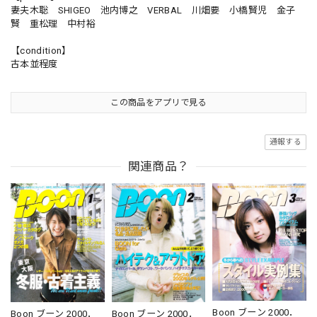
妻夫木聡 SHIGEO 池内博之 VERBAL 川畑要 小橋賢児 金子
賢 重松理 中村裕
【condition】
古本並程度
この商品をアプリで見る
通報する
関連商品？
Boon ブーン 2000．
Boon ブーン 2000．
Boon ブーン 2000．