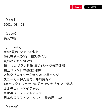
Save
【date】
2002．08．01
【cover】
妻夫木聡
【contents】
完璧! 夏のTシャツ&小物
憧れ有名人のMY小物スタイル
夏の顔まわりNEWS
頂上10大ブランド発! 夏のTシャツ最新速報
頂上ブランドの最強小物80
人気クリエイターが選んだ'02夏バッグ
スニーカー超人気モデル徹底解析
4大セレクトショップの注目アクセブランド登場!
１２子ヒットアイテム60
恵比寿パーフェクトマップ
日本のスリフトショップ!?古着倉庫へGO!!
【person】