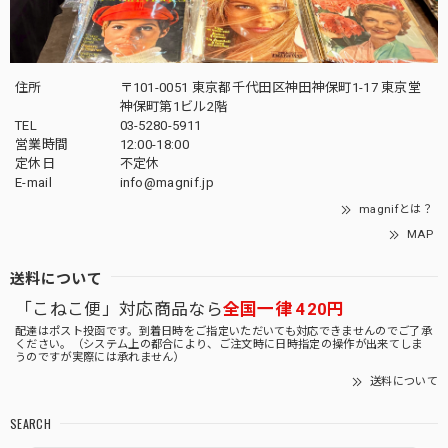
住所
〒101-0051 東京都千代田区神田神保町1-17 東京堂
神保町第1ビル2階
TEL
03-5280-5911
営業時間
12:00-18:00
定休日
不定休
E-mail
info@magnif.jp
magnifとは？
MAP
送料について
「こねこ便」対応商品なら
全国一律 420円
配達はポスト投函です。到着日時をご指定いただいても対応できませんのでご了承
ください。（システム上の都合により、ご注文時に日時指定の操作が出来てしま
うのですが実際には承れません）
送料について
SEARCH