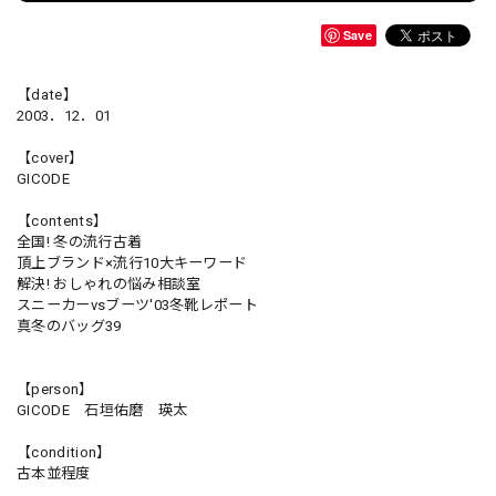
Save
【date】
2003．12．01
【cover】
GICODE
【contents】
全国! 冬の流行古着
頂上ブランド×流行10大キーワード
解決! おしゃれの悩み相談室
スニーカーvsブーツ'03冬靴レポート
真冬のバッグ39
【person】
GICODE 石垣佑磨 瑛太
【condition】
古本並程度