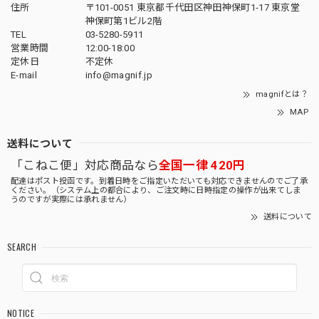
住所
〒101-0051 東京都千代田区神田神保町1-17 東京堂
神保町第1ビル2階
TEL
03-5280-5911
営業時間
12:00-18:00
定休日
不定休
E-mail
info@magnif.jp
magnifとは？
MAP
送料について
「こねこ便」対応商品なら
全国一律 420円
配達はポスト投函です。到着日時をご指定いただいても対応できませんのでご了承
ください。（システム上の都合により、ご注文時に日時指定の操作が出来てしま
うのですが実際には承れません）
送料について
SEARCH
NOTICE