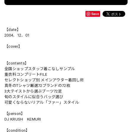
Save
【date】
2004．12．01
【cover】
【contents】
全国ショップスタッフ着こなしサンプル
重衣料コンプリートFILE
セレクトショップ別 メインアウター着回し術
真冬のTシャツ厳選72ブランドの72枚
3大テイストから選ぶブーツ72足
旬のスタイルに似合うバッグ選び
可愛くならないリアル「ファー」スタイル
【person】
DJ KRUSH KEMURI
【condition】