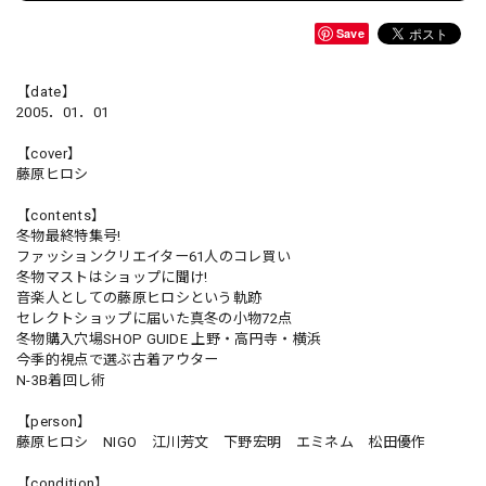
Save
【date】
2005．01．01
【cover】
藤原ヒロシ
【contents】
冬物最終特集号!
ファッションクリエイター61人のコレ買い
冬物マストはショップに聞け!
音楽人としての藤原ヒロシという軌跡
セレクトショップに届いた真冬の小物72点
冬物購入穴場SHOP GUIDE 上野・高円寺・横浜
今季的視点で選ぶ古着アウター
N-3B着回し術
【person】
藤原ヒロシ NIGO 江川芳文 下野宏明 エミネム 松田優作
【condition】