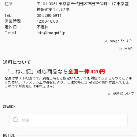
住所
〒101-0051 東京都千代田区神田神保町1-17 東京堂
神保町第1ビル2階
TEL
03-5280-5911
営業時間
12:00-18:00
定休日
不定休
E-mail
info@magnif.jp
magnifとは？
MAP
送料について
「こねこ便」対応商品なら
全国一律 420円
配達はポスト投函です。到着日時をご指定いただいても対応できませんのでご了承
ください。（システム上の都合により、ご注文時に日時指定の操作が出来てしま
うのですが実際には承れません）
送料について
SEARCH
NOTICE