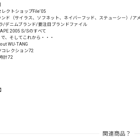
s】
レクトショップFile'05
ランド（サイラス、ソフネット、ネイバーフッド、ステューシー）/ア
ラ/デニムブランド/要注目ブランドファイル
G APE 2005 S/Sのすべて
れまで、そしてこれから・・・
bout WU-TANG
ツコレクション72
時計72
n】
関連商品？