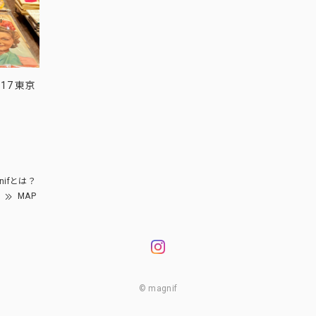
17 東京
nifとは？
MAP
© magnif