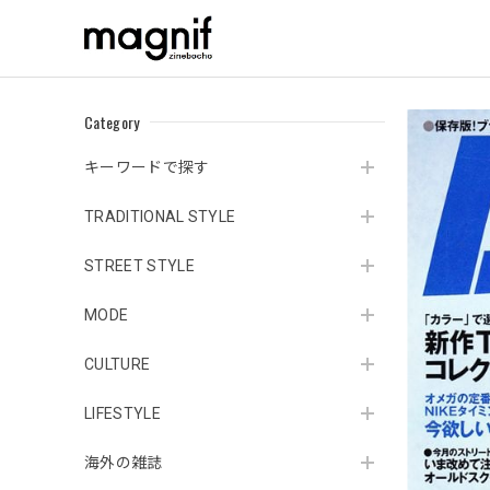
Category
キーワードで探す
TRADITIONAL STYLE
STREET STYLE
MODE
CULTURE
LIFESTYLE
海外の雑誌