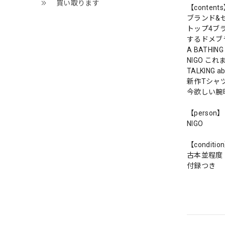
買い取ります
【content
ブランド&セ
トップ4ブ
するドメブ
A BATHIN
NIGO こ
TALKING a
新作Tシャ
今欲しい腕
【person】
NIGO
【conditio
古本並程度
付録つき