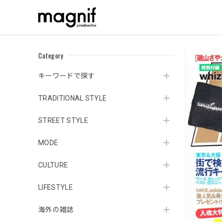
Category
キーワードで探す
TRADITIONAL STYLE
STREET STYLE
MODE
CULTURE
LIFESTYLE
海外の雑誌