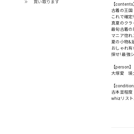
買い取ります
【content
古着の王国
これで確定
真夏のクラ
最旬古着の
マニア惚れ
夏の小物&
おしゃれ有
探せ! 最強
【person】
大塚愛 瑛
【conditio
古本並程度
whizリス