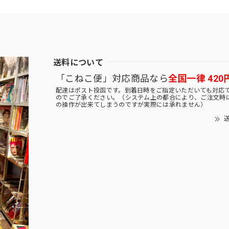
送料について
「こねこ便」対応商品なら
全国一律 420
配達はポスト投函です。到着日時をご指定いただいても対応
のでご了承ください。（システム上の都合により、ご注文時
の操作が出来てしまうのですが実際には承れません）
送