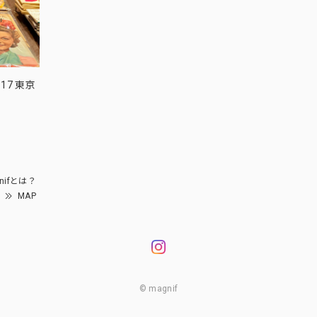
17 東京
nifとは？
MAP
© magnif