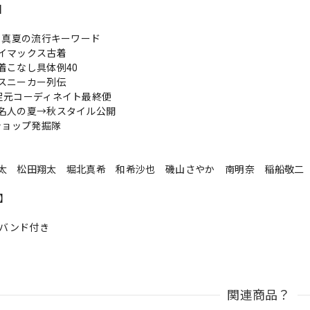
s】
! 真夏の流行キーワード
イマックス古着
着こなし具体例40
スニーカー列伝
足元コーディネイト最終便
名人の夏→秋スタイル公開
ショップ発掘隊
太 松田翔太 堀北真希 和希沙也 磯山さやか 南明奈 稲船敬二
n】
トバンド付き
関連商品？