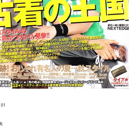
．01
太