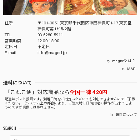
住所
〒101-0051 東京都千代田区神田神保町1-17 東京堂
神保町第1ビル2階
TEL
03-5280-5911
営業時間
12:00-18:00
定休日
不定休
E-mail
info@magnif.jp
magnifとは？
MAP
送料について
「こねこ便」対応商品なら
全国一律 420円
配達はポスト投函です。到着日時をご指定いただいても対応できませんのでご了承
ください。（システム上の都合により、ご注文時に日時指定の操作が出来てしま
うのですが実際には承れません）
送料について
SEARCH