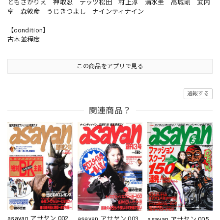
ともさかりえ 神取忍 デッツ松田 村上淳 清水圭 高城剛 武内
享 森敦彦 うじきつよし ナインティナイン
【condition】
古本並程度
この商品をアプリで見る
通報する
関連商品？
asayan アサヤン 002
asayan アサヤン 003
asayan アサヤン 005