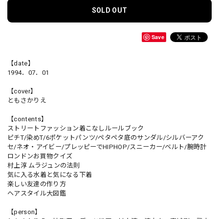
SOLD OUT
Save
【date】
1994．07．01
【cover】
ともさかりえ
【contents】
ストリートファッション着こなしルールブック
ピチT/染めT/6ポケットパンツ/ペタペタ底のサンダル/シルバーアク
セ/ネオ・アイビー/プレッピーでHIPHOP/スニーカー/ベルト/腕時計
ロンドンお買物クイズ
村上淳 ムラジュンの法則
気に入る水着と気になる下着
楽しい友達の作り方
ヘアスタイル大図鑑
【person】