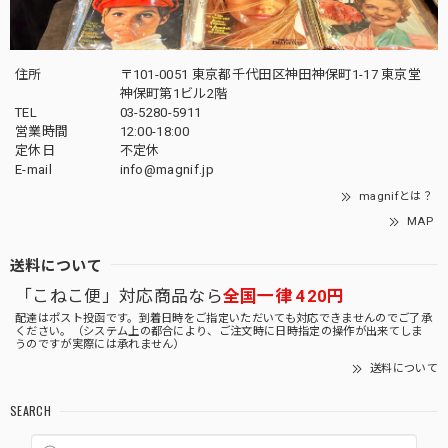
住所
〒101-0051 東京都千代田区神田神保町1-17 東京堂
神保町第1ビル2階
TEL
03-5280-5911
営業時間
12:00-18:00
定休日
不定休
E-mail
info@magnif.jp
magnifとは？
MAP
送料について
「こねこ便」対応商品なら
全国一律 420円
配達はポスト投函です。到着日時をご指定いただいても対応できませんのでご了承
ください。（システム上の都合により、ご注文時に日時指定の操作が出来てしま
うのですが実際には承れません）
送料について
SEARCH