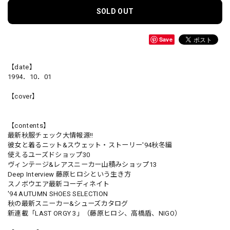
SOLD OUT
Save
【date】
1994．10．01
【cover】
【contents】
最新秋服チェック大情報源!!
彼女と着るニット&スウェット・ストーリー'94秋冬編
使えるユーズドショップ30
ヴィンテージ&レアスニーカー山積みショップ13
Deep Interview 藤原ヒロシという生き方
スノボウエア最新コーディネイト
'94 AUTUMN SHOES SELECTION
秋の最新スニーカー&シューズカタログ
新連載「LAST ORGY 3」（藤原ヒロシ、高橋盾、NIGO）