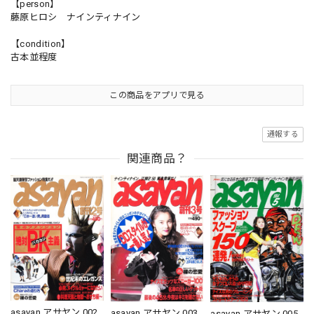
【person】
藤原ヒロシ ナインティナイン
【condition】
古本並程度
この商品をアプリで見る
通報する
関連商品？
asayan アサヤン 002
asayan アサヤン 003
asayan アサヤン 005