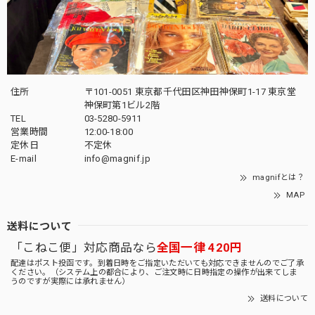
住所
〒101-0051 東京都千代田区神田神保町1-17 東京堂
神保町第1ビル2階
TEL
03-5280-5911
営業時間
12:00-18:00
定休日
不定休
E-mail
info@magnif.jp
magnifとは？
MAP
送料について
「こねこ便」対応商品なら
全国一律 420円
配達はポスト投函です。到着日時をご指定いただいても対応できませんのでご了承
ください。（システム上の都合により、ご注文時に日時指定の操作が出来てしま
うのですが実際には承れません）
送料について