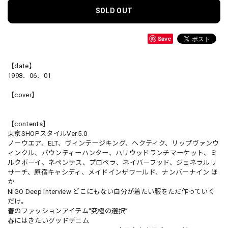
SOLD OUT
Save
【date】
1998．06．01
【cover】
【contents】
東京SHOPスタイルVer.5.0
ノーウエア、ELT、ヴィンテージキング、ヘクティク、リップヴァンウ
ィンクル、バウンティーハンター、ハリウッドランチマーケット、ミ
ルクボーイ、ネペンテス、プロペラ、ネイバーフッド、ジェネラルリ
サーチ、原宿キャシディ、メイドインザワールド、ナンバーナイン ほ
か
NIGO Deep Interview どこにもない自分が着たい服をただ作っていく
だけ。
春のファッションアイテム“究極の選択”
春にはきたいグッドデニム