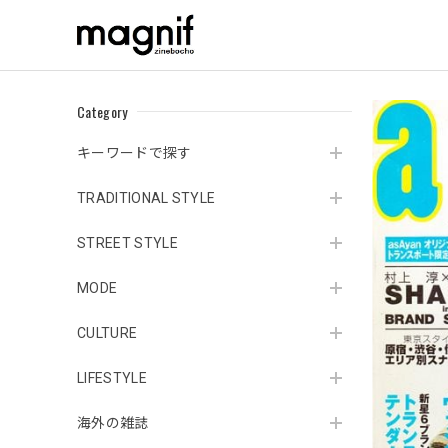
Category
キーワードで探す
TRADITIONAL STYLE
STREET STYLE
MODE
CULTURE
LIFESTYLE
海外の雑誌