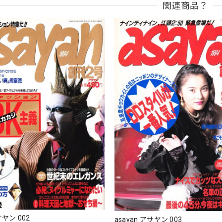
関連商品？
サヤン 002
asayan アサヤン 003