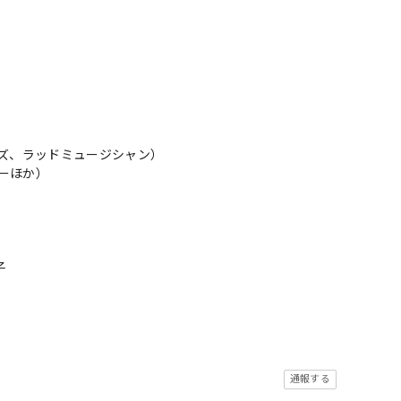
イズ、ラッドミュージシャン）
ーほか）
子
通報する