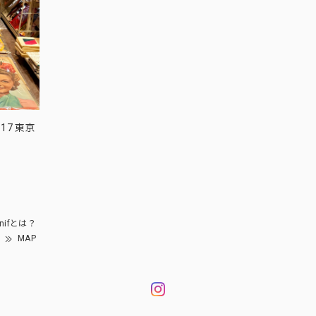
17 東京
nifとは？
MAP