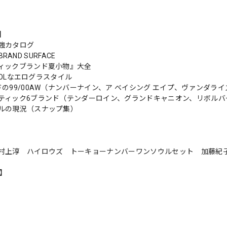
s】
強カタログ
n BRAND SURFACE
ィックブランド夏小物』大全
 COOLなエログラスタイル
ドの99/00AW（ナンバーナイン、ア ベイシング エイプ、ヴァンダラ
ティック6ブランド（テンダーロイン、グランドキャニオン、リボルバ
ルの現況（スナップ集）
村上淳 ハイロウズ トーキョーナンバーワンソウルセット 加藤紀
n】