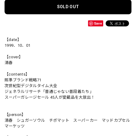
SOLD OUT
Save
【date】
1999．10．01
【cover】
清春
【contents】
照準ブランド戦略71
次世紀型デジタルタイム大全
ジェネラルリサーチ「普通じゃない普段着たち」
スーパーガレージセール 45人が愛蔵品を大放出！
【person】
清春 シュガーソウル チボマット スーパーカー マッドカプセル
マーケッツ