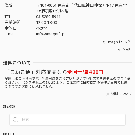
住所
〒101-0051 東京都千代田区神田神保町1-17 東京堂
神保町第1ビル2階
TEL
03-5280-5911
営業時間
12:00-18:00
定休日
不定休
E-mail
info@magnif.jp
magnifとは？
MAP
送料について
「こねこ便」対応商品なら
全国一律 420円
配達はポスト投函です。到着日時をご指定いただいても対応できませんのでご了承
ください。（システム上の都合により、ご注文時に日時指定の操作が出来てしま
うのですが実際には承れません）
送料について
SEARCH
NOTICE