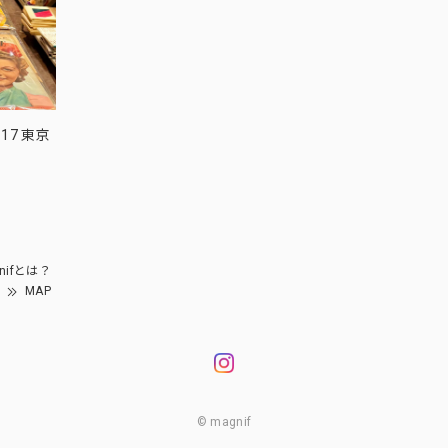
17 東京
nifとは？
MAP
© magnif