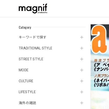
Category
キーワードで探す
TRADITIONAL STYLE
STREET STYLE
MODE
CULTURE
LIFESTYLE
海外の雑誌