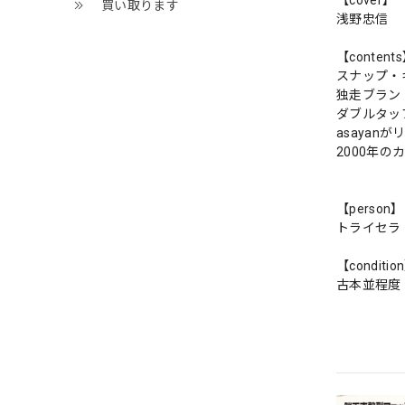
買い取ります
浅野忠信
【content
スナップ・
独走ブラン
ダブルタッ
asaya
2000年の
【person】
トライセラ
【conditio
古本並程度