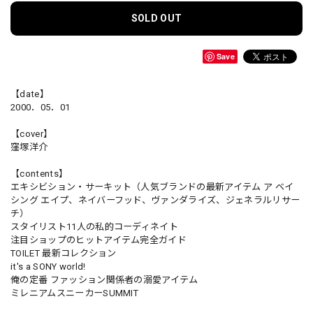
SOLD OUT
Save
【date】
2000．05．01
【cover】
窪塚洋介
【contents】
エキシビション・サーキット（人気ブランドの最新アイテム ア ベイ
シング エイプ、ネイバーフッド、ヴァンダライズ、ジェネラルリサー
チ）
スタイリスト11人の私的コーディネイト
注目ショップのヒットアイテム完全ガイド
TOILET 最新コレクション
it's a SONY world!
俺の定番 ファッション関係者の溺愛アイテム
ミレニアムスニーカーSUMMIT