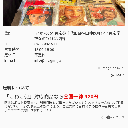
住所
〒101-0051 東京都千代田区神田神保町1-17 東京堂
神保町第1ビル2階
TEL
03-5280-5911
営業時間
12:00-18:00
定休日
不定休
E-mail
info@magnif.jp
magnifとは？
MAP
送料について
「こねこ便」対応商品なら
全国一律 420円
配達はポスト投函です。到着日時をご指定いただいても対応できませんのでご了承
ください。（システム上の都合により、ご注文時に日時指定の操作が出来てしま
うのですが実際には承れません）
送料について