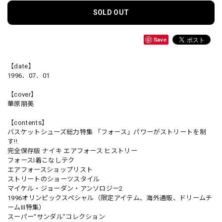
SOLD OUT
Save
【date】
1996．07．01
【cover】
華原朋美
【contents】
バスケットシューズ総力特集 「フォース」パワーがストリートを制
す!!
完全保存版 ナイキ エアフォース ヒストリー
フォースI着こなしテク
エアフォースショップリスト
ストリートのショーツスタイル
マイケル・ジョーダン・アンソロジー2
1996オリンピックスペシャル（限定アイテム、海外通販、ドリームチ
ームIII特集）
スーパー“サンダル”コレクション