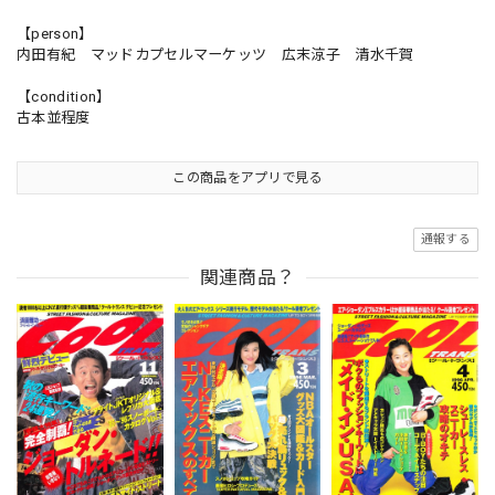
【person】
内田有紀 マッドカプセルマーケッツ 広末涼子 清水千賀
【condition】
古本並程度
この商品をアプリで見る
通報する
関連商品？