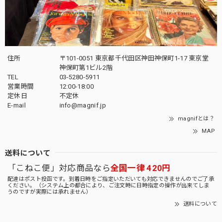
住所
〒101-0051 東京都千代田区神田神保町1-17 東京堂
神保町第1ビル2階
TEL
03-5280-5911
営業時間
12:00-18:00
定休日
不定休
E-mail
info@magnif.jp
magnifとは？
MAP
送料について
「こねこ便」対応商品なら
全国一律 420円
配達はポスト投函です。到着日時をご指定いただいても対応できませんのでご了承
ください。（システム上の都合により、ご注文時に日時指定の操作が出来てしま
うのですが実際には承れません）
送料について