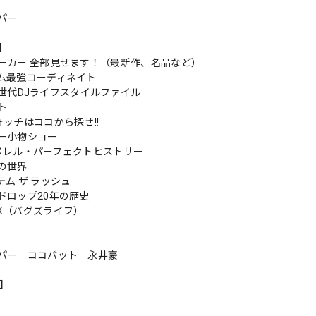
パー
s】
ーカー 全部見せます！（最新作、名品など）
ム最強コーディネイト
P 新世代DJライフスタイルファイル
ト
ォッチはココから探せ!!
ー小物ショー
L メレル・パーフェクトヒストリー
の世界
ム ザ ラッシュ
ドロップ20年の歴史
X（バグズライフ）
パー ココバット 永井豪
n】