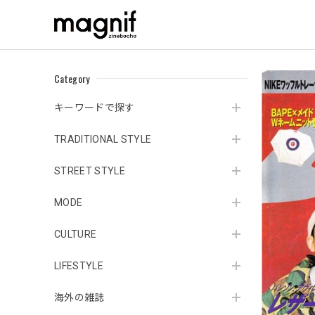
Category
キーワードで探す
TRADITIONAL STYLE
STREET STYLE
MODE
CULTURE
LIFESTYLE
海外の雑誌