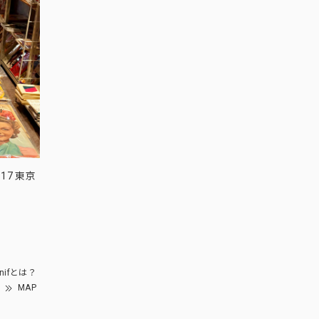
17 東京
nifとは？
MAP