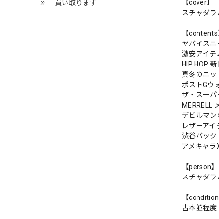
【cover】
買い取ります
スチャダラ
【content
ヤバイスニ
激安アイテ
HIP HO
真冬のニッ
ポストGウ
ザ・スーパ
MERREL
デビルマン
レザーアイテ
渋谷バック
アメキャラ
【person】
スチャダラ
【conditio
古本並程度