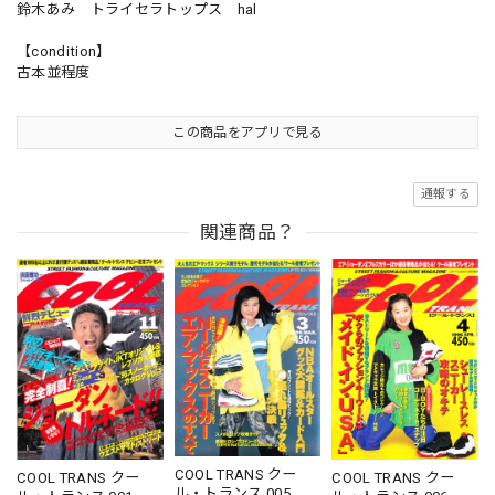
鈴木あみ トライセラトップス hal
【condition】
古本並程度
この商品をアプリで見る
通報する
関連商品？
COOL TRANS クー
COOL TRANS クー
COOL TRANS クー
ル・トランス 005