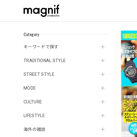
Category
キーワードで探す
TRADITIONAL STYLE
STREET STYLE
MODE
CULTURE
LIFESTYLE
海外の雑誌