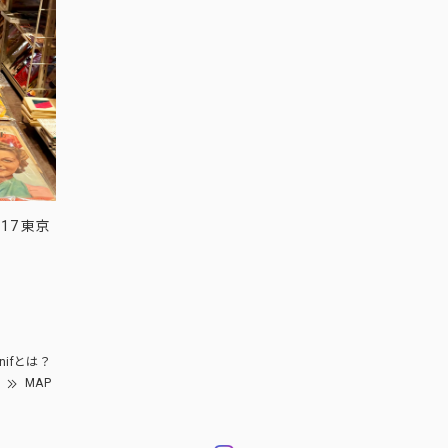
17 東京
nifとは？
MAP