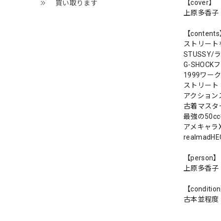
【cover】
買い取ります
上原多香子
【content
ストリート
STUSSY
G-SHOC
1999ワー
ストリート
アクション
古着マスタ
最強の50c
アメキャラ
realmadHE
【person】
上原多香子
【conditio
古本並程度