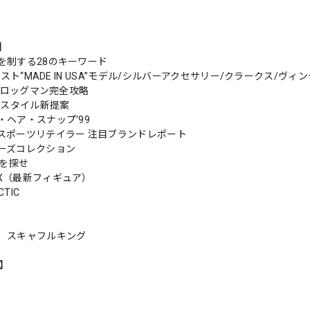
s】
を制する28のキーワード
/ラスト“MADE IN USA”モデル/シルバーアクセサリー/クラークス/ヴィンテ
Kフロッグマン完全攻略
クスタイル新提案
・ヘア・スナップ'99
スポーツリテイラー 注目ブランドレポート
ーズコレクション
cを探せ
X（最新フィギュア）
CTIC
 スキャフルキング
n】