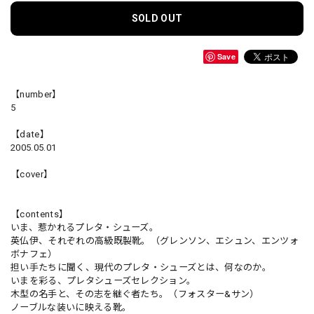
SOLD OUT
Save
【number】
5
【date】
2005.05.01
【cover】
【contents】
いま、惹かれるプレタ・シューズ。
英仏伊、それぞれの高級既製靴。（グレンソン、エシュン、エンツォ
ボナフェ）
担い手たちに聞く、現代のプレタ・シューズとは、何なのか。
いまを彩る、プレタシューズセレクション。
木型の名手と、その志を継ぐ者たち。（フォスター&サン）
ノーブルな装いに映える靴。