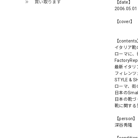
買い取ります
【date】
2006.05.01
【cover】
【content
イタリア靴
ローマに、
FactoryR
最新イタリ
フィレンツ
STYLE 
ローマ、街
日本のSmall 
日本の靴づ
靴に関する
【person】
深谷秀隆