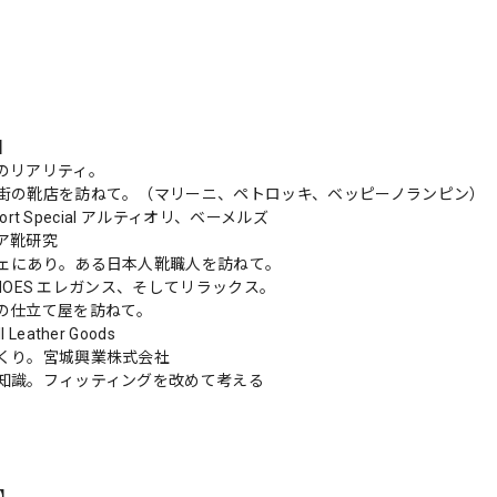
s】
のリアリティ。
街の靴店を訪ねて。（マリーニ、ペトロッキ、ベッピーノランピン）
eport Special アルティオリ、ベーメルズ
ア靴研究
ェにあり。ある日本人靴職人を訪ねて。
& SHOES エレガンス、そしてリラックス。
の仕立て屋を訪ねて。
Leather Goods
くり。宮城興業株式会社
知識。フィッティングを改めて考える