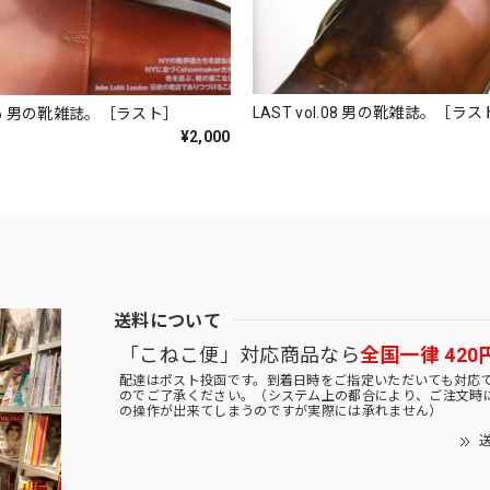
LAST vol.08 男の靴雑誌。［
l.06 男の靴雑誌。［ラスト］
¥2,000
送料について
「こねこ便」対応商品なら
全国一律 420
配達はポスト投函です。到着日時をご指定いただいても対応
のでご了承ください。（システム上の都合により、ご注文時
の操作が出来てしまうのですが実際には承れません）
送