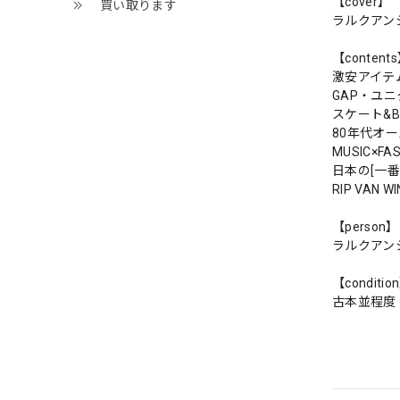
【cover】
買い取ります
ラルクアン
【content
激安アイテ
GAP・ユニ
スケート&
80年代オ
MUSIC×
日本の[一
RIP VAN
【person】
ラルクアン
【conditio
古本並程度