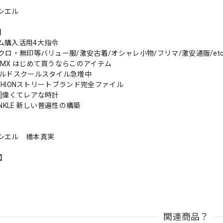
シエル
s】
ム購入活用4大指令
クロ・無印等バリュー服/激安古着/オシャレ小物/フリマ/激安通販/etc..
BMX はじめて買うならこのアイテム
ールドスクールスタイル急増中
FASHIONストリートブランド完全ファイル
番]偉くてレアな時計
 WINKLE 新しい普遍性の構築
シエル 橋本真実
n】
関連商品？