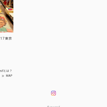
17 東京
nifとは？
MAP