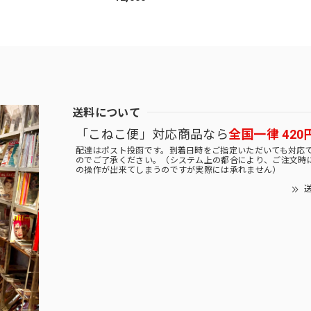
送料について
「こねこ便」対応商品なら
全国一律 420
配達はポスト投函です。到着日時をご指定いただいても対応
のでご了承ください。（システム上の都合により、ご注文時
の操作が出来てしまうのですが実際には承れません）
送