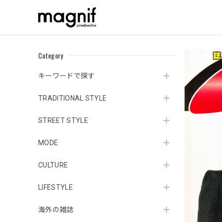
Category
キーワードで探す
TRADITIONAL STYLE
STREET STYLE
MODE
CULTURE
LIFESTYLE
海外の雑誌