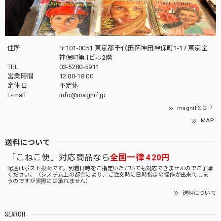
住所
〒101-0051 東京都千代田区神田神保町1-17 東京堂
神保町第1ビル2階
TEL
03-5280-5911
営業時間
12:00-18:00
定休日
不定休
E-mail
info@magnif.jp
magnifとは？
MAP
送料について
「こねこ便」対応商品なら
全国一律 420円
配達はポスト投函です。到着日時をご指定いただいても対応できませんのでご了承
ください。（システム上の都合により、ご注文時に日時指定の操作が出来てしま
うのですが実際には承れません）
送料について
SEARCH