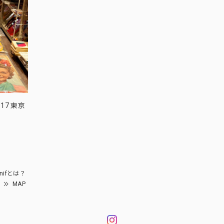
17 東京
nifとは？
MAP