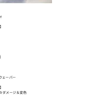
er
r】
s】
ウェーバー
n】
々ダメージ＆変色