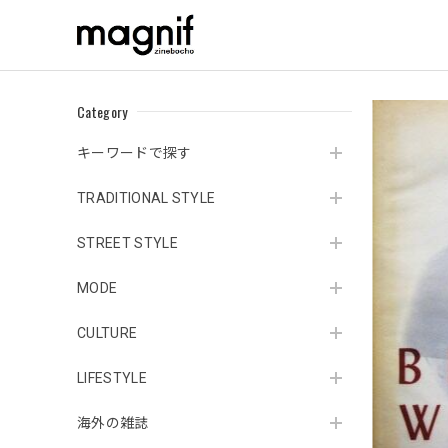
Category
キーワードで探す
TRADITIONAL STYLE
STREET STYLE
MODE
CULTURE
LIFESTYLE
海外の雑誌