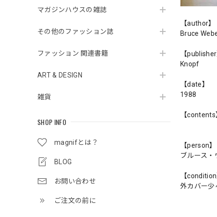
マガジンハウスの雑誌
【author】
その他のファッション誌
Bruce Web
ファッション 関連書籍
【publishe
Knopf
ART & DESIGN
【date】
1988
雑貨
【content
SHOP INFO
magnifとは？
【person】
ブルース・
BLOG
【conditio
お問い合わせ
外カバー少
ご注文の前に