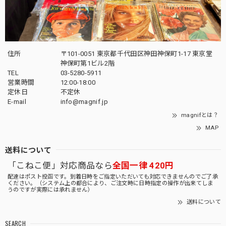
住所
〒101-0051 東京都千代田区神田神保町1-17 東京堂
神保町第1ビル2階
TEL
03-5280-5911
営業時間
12:00-18:00
定休日
不定休
E-mail
info@magnif.jp
magnifとは？
MAP
送料について
「こねこ便」対応商品なら
全国一律 420円
配達はポスト投函です。到着日時をご指定いただいても対応できませんのでご了承
ください。（システム上の都合により、ご注文時に日時指定の操作が出来てしま
うのですが実際には承れません）
送料について
SEARCH