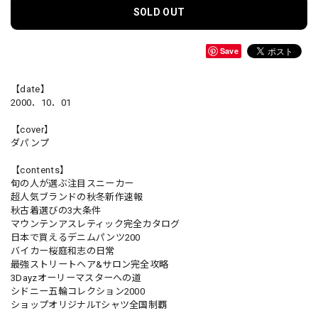
SOLD OUT
Save
【date】
2000．10．01
【cover】
ダパンプ
【contents】
旬の人が選ぶ注目スニーカー
超人気ブランドの秋冬新作速報
秋古着選びの3大条件
マウンテンアスレティック完全カタログ
日本で買えるデニムパンツ200
バイカー桜庭和志の日常
最強ストリートヘア&サロン完全攻略
3Dayzオーリーマスターへの道
シドニー五輪コレクション2000
ショップオリジナルTシャツ全国制覇