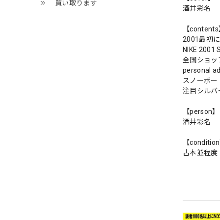
買い取ります
酒井彩名
【content
2001最初
NIKE 2001
全国ショッ
personal ad
スノーボー
注目シルバ
【person】
酒井彩名
【conditio
古本並程度