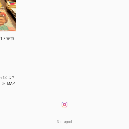
17 東京
nifとは？
MAP
© magnif