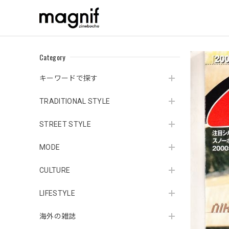
Category
キーワードで探す
TRADITIONAL STYLE
STREET STYLE
MODE
CULTURE
LIFESTYLE
海外の雑誌