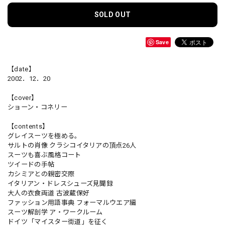
SOLD OUT
Save
【date】
2002．12．20
【cover】
ショーン・コネリー
【contents】
グレイスーツを極める。
サルトの肖像 クラシコイタリアの頂点26人
スーツも喜ぶ風格コート
ツイードの手帖
カシミアとの親密交際
イタリアン・ドレスシューズ見聞録
大人の衣食両道 古波蔵保好
ファッション用語事典 フォーマルウエア編
スーツ解剖学 ア・ワークルーム
ドイツ「マイスター街道」を征く