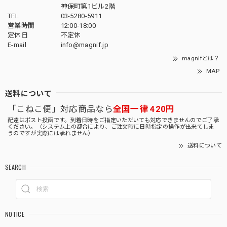
神保町第1ビル2階
TEL
03-5280-5911
営業時間
12:00-18:00
定休日
不定休
E-mail
info@magnif.jp
magnifとは？
MAP
送料について
「こねこ便」対応商品なら
全国一律 420円
配達はポスト投函です。到着日時をご指定いただいても対応できませんのでご了承
ください。（システム上の都合により、ご注文時に日時指定の操作が出来てしま
うのですが実際には承れません）
送料について
SEARCH
NOTICE