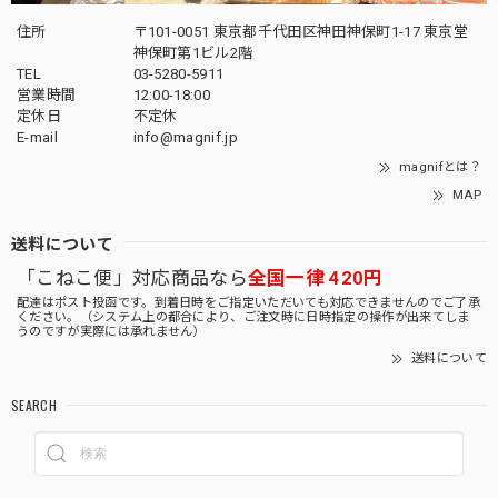
住所
〒101-0051 東京都千代田区神田神保町1-17 東京堂
神保町第1ビル2階
TEL
03-5280-5911
営業時間
12:00-18:00
定休日
不定休
E-mail
info@magnif.jp
magnifとは？
MAP
送料について
「こねこ便」対応商品なら
全国一律 420円
配達はポスト投函です。到着日時をご指定いただいても対応できませんのでご了承
ください。（システム上の都合により、ご注文時に日時指定の操作が出来てしま
うのですが実際には承れません）
送料について
SEARCH