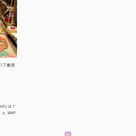
17 東京
nifとは？
MAP