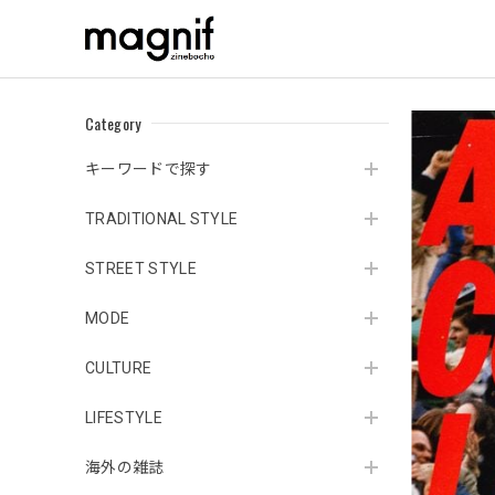
Category
キーワードで探す
TRADITIONAL STYLE
STREET STYLE
MODE
CULTURE
LIFESTYLE
海外の雑誌