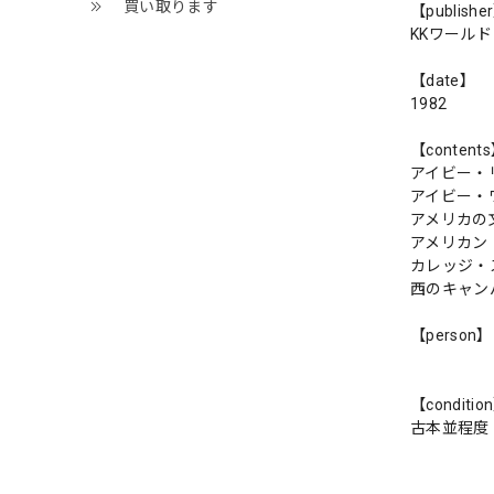
買い取ります
【publishe
KKワール
【date】
1982
【content
アイビー・
アイビー・
アメリカの
アメリカン
カレッジ・
西のキャン
【person】
【conditio
古本並程度