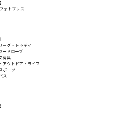
r】
ドフォトプレス
s】
リーグ・トゥデイ
ワードローブ
文房具
・アウトドア・ライフ
スポーツ
パス
n】