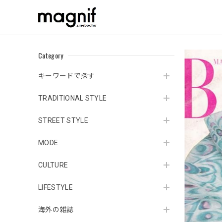
Category
キーワードで探す
TRADITIONAL STYLE
STREET STYLE
MODE
CULTURE
LIFESTYLE
海外の雑誌