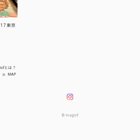
17 東京
nifとは？
MAP
© magnif