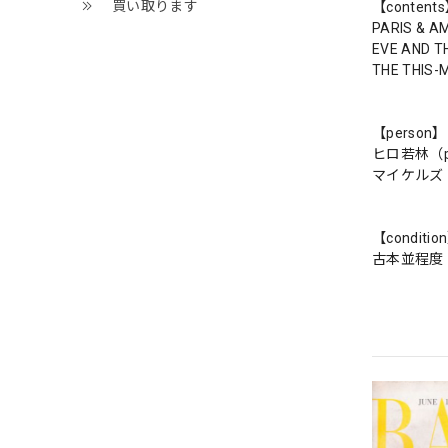
買い取ります
【content
PARIS & A
EVE AND T
THE THIS
【person】
ヒロ若林（p
マイケルズ（
【conditio
古本並程度