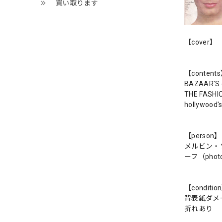
買い取ります
【cover】
【content
BAZAAR'S d
THE FASHIO
hollywood'
【person】
メルビン・ソ
ーフ（ph
【conditio
背表紙ダメ
折れあり