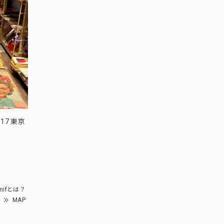
17 東京
nifとは？
MAP