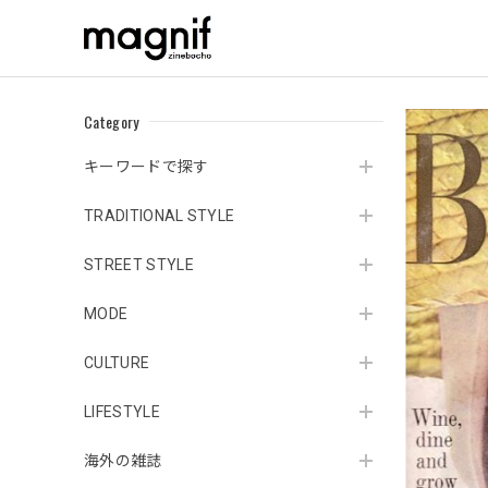
Category
キーワードで探す
TRADITIONAL STYLE
STREET STYLE
MODE
CULTURE
LIFESTYLE
海外の雑誌