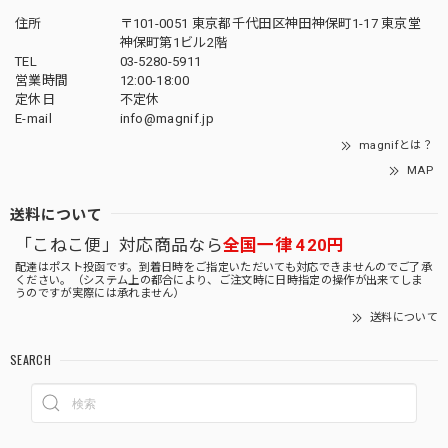
住所
〒101-0051 東京都千代田区神田神保町1-17 東京堂
神保町第1ビル2階
TEL
03-5280-5911
営業時間
12:00-18:00
定休日
不定休
E-mail
info@magnif.jp
magnifとは？
MAP
送料について
「こねこ便」対応商品なら
全国一律 420円
配達はポスト投函です。到着日時をご指定いただいても対応できませんのでご了承
ください。（システム上の都合により、ご注文時に日時指定の操作が出来てしま
うのですが実際には承れません）
送料について
SEARCH