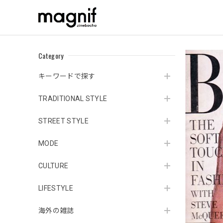
Category
キーワードで探す
TRADITIONAL STYLE
STREET STYLE
MODE
CULTURE
LIFESTYLE
海外の雑誌