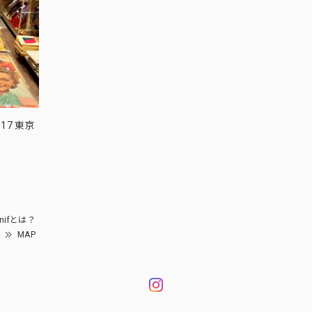
17 東京
nifとは？
MAP