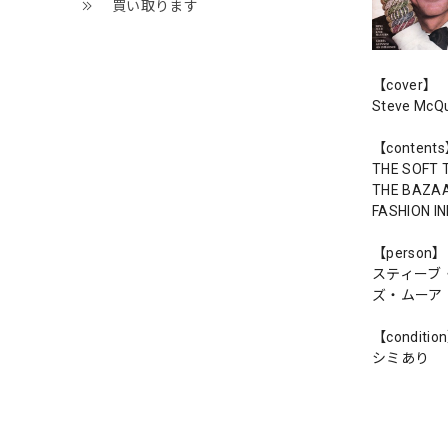
買い取ります
【cover】
Steve McQ
【content
THE SOFT 
THE BAZA
FASHION I
【person】
スティーブ
ズ・ムーア（
【conditio
シミあり