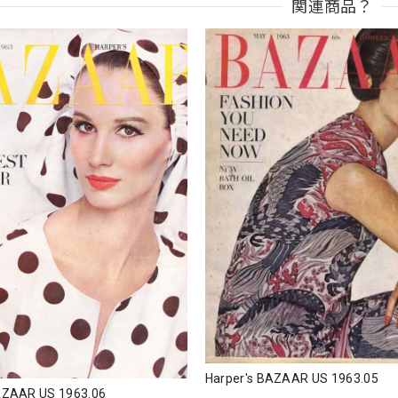
関連商品？
Harper's BAZAAR US 1963.05
AZAAR US 1963.06