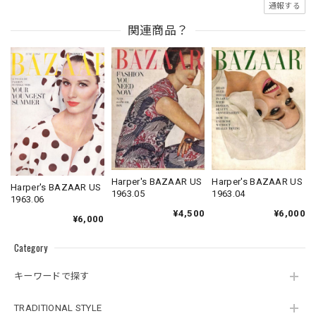
通報する
関連商品？
Harper's BAZAAR US
Harper's BAZAAR US
Harper's BAZAAR US
1963.04
1963.05
1963.06
¥6,000
¥4,500
¥6,000
Category
キーワードで探す
TRADITIONAL STYLE